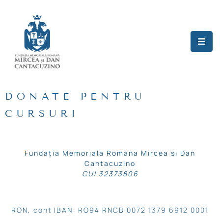
Acasă
Cine
Suntem
DONATE PENTRU
Proiecte
CURSURI
Blog/News
Cursuri
Fundația Memoriala Romana Mircea si Dan
Cu
Cantacuzino
Prieteni
CUI 32373806
Revista
RON, cont IBAN: RO94 RNCB 0072 1379 6912 0001
Contact