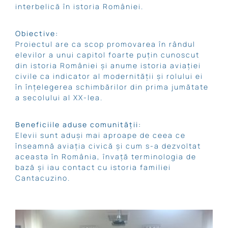
interbelică în istoria României.
Obiective:
Proiectul are
ca
scop
promovarea în rândul
elevilor a unui capitol foarte puţ
in
cunoscut
din istoria României
și
anume istoria aviaţiei
civile
ca
indicator
al
modernităţii
și
rolului ei
în înţelegerea schimbărilor din
prima
jumătate
a secolului
al
XX-lea.
Beneficiile aduse comunităţii:
Elevii
sunt
aduși
mai
aproape de ceea ce
înseamnă
aviația
civică
și
cum s-a dezvoltat
aceasta
în
România
,
învață
terminologia de
bază
și
iau contact cu istoria familiei
Cantacuzino.