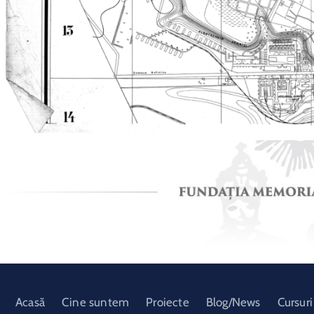
Acasă
Cine suntem
Proiecte
Blog/News
Cursuri